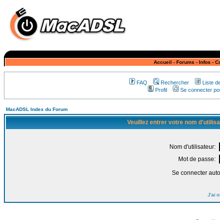
Accueil
-
Forums
-
Infos
-
C
FAQ
Rechercher
Liste 
Profil
Se connecter pou
MacADSL Index du Forum
Veuillez entrer votre nom d'utili
Nom d'utilisateur:
Mot de passe:
Se connecter aut
J'ai 