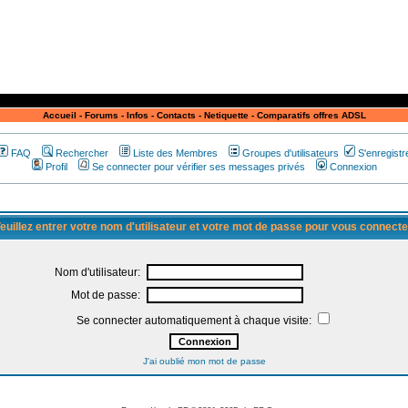
Accueil
-
Forums
-
Infos
-
Contacts
-
Netiquette
-
Comparatifs offres ADSL
FAQ
Rechercher
Liste des Membres
Groupes d'utilisateurs
S'enregistr
Profil
Se connecter pour vérifier ses messages privés
Connexion
euillez entrer votre nom d'utilisateur et votre mot de passe pour vous connecte
Nom d'utilisateur:
Mot de passe:
Se connecter automatiquement à chaque visite:
J'ai oublié mon mot de passe