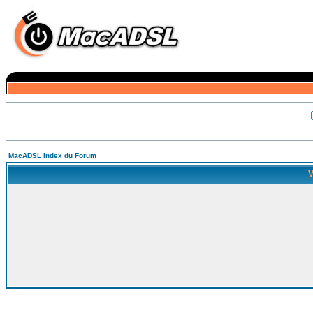
MacADSL Index du Forum
V