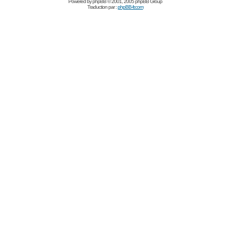
Powered by
phpBB
© 2001, 2005 phpBB Group
Traduction par :
phpBB-fr.com