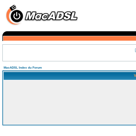
MacADSL Index du Forum
V