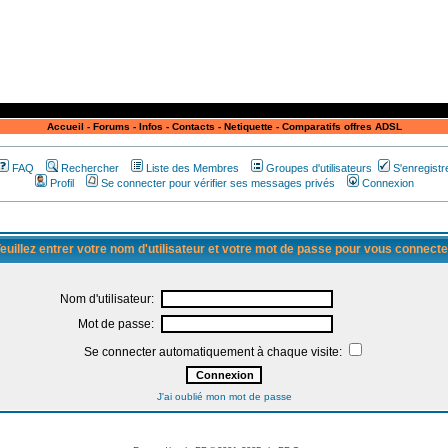
Accueil
-
Forums
-
Infos
-
Contacts
-
Netiquette
-
Comparatifs offres ADSL
FAQ
Rechercher
Liste des Membres
Groupes d'utilisateurs
S'enregistr
Profil
Se connecter pour vérifier ses messages privés
Connexion
euillez entrer votre nom d'utilisateur et votre mot de passe pour vous connecte
Nom d'utilisateur:
Mot de passe:
Se connecter automatiquement à chaque visite:
J'ai oublié mon mot de passe