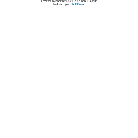
Powered by
phpBB
© 2001, 2005 phpBB Group
Traduction par :
phpBB-fr.com