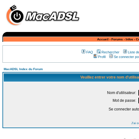
Accueil
-
Forums
-
Infos
-
C
FAQ
Rechercher
Liste 
Profil
Se connecter pou
MacADSL Index du Forum
Veuillez entrer votre nom d'utili
Nom d'utilisateur:
Mot de passe:
Se connecter aut
J'ai 