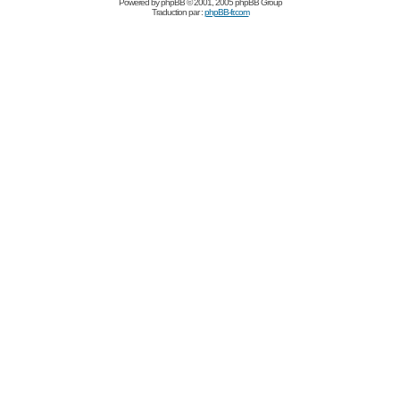
Powered by
phpBB
© 2001, 2005 phpBB Group
Traduction par :
phpBB-fr.com