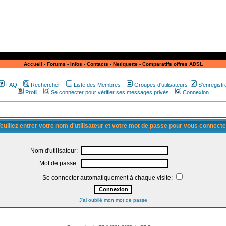
Accueil
-
Forums
-
Infos
-
Contacts
-
Netiquette
-
Comparatifs offres ADSL
FAQ
Rechercher
Liste des Membres
Groupes d'utilisateurs
S'enregistr
Profil
Se connecter pour vérifier ses messages privés
Connexion
euillez entrer votre nom d'utilisateur et votre mot de passe pour vous connecte
Nom d'utilisateur:
Mot de passe:
Se connecter automatiquement à chaque visite:
J'ai oublié mon mot de passe