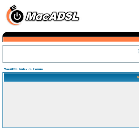
MacADSL Index du Forum
V