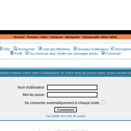
Accueil
-
Forums
-
Infos
-
Contacts
-
Netiquette
-
Comparatifs offres ADSL
FAQ
Rechercher
Liste des Membres
Groupes d'utilisateurs
S'enregistr
Profil
Se connecter pour vérifier ses messages privés
Connexion
euillez entrer votre nom d'utilisateur et votre mot de passe pour vous connecte
Nom d'utilisateur:
Mot de passe:
Se connecter automatiquement à chaque visite:
J'ai oublié mon mot de passe