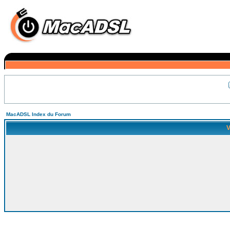
MacADSL Index du Forum
V