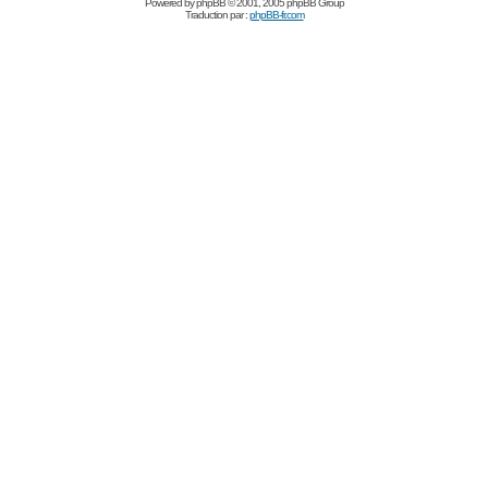
Powered by
phpBB
© 2001, 2005 phpBB Group
Traduction par :
phpBB-fr.com