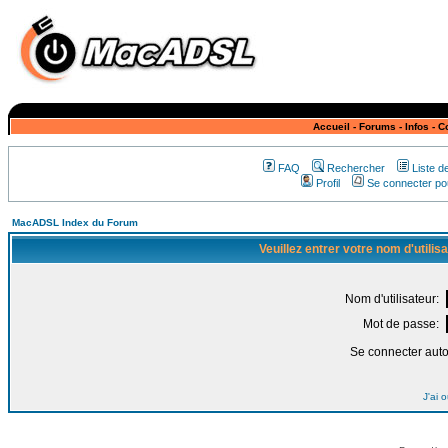
Accueil
-
Forums
-
Infos
-
C
FAQ
Rechercher
Liste 
Profil
Se connecter pou
MacADSL Index du Forum
Veuillez entrer votre nom d'utili
Nom d'utilisateur:
Mot de passe:
Se connecter aut
J'ai 