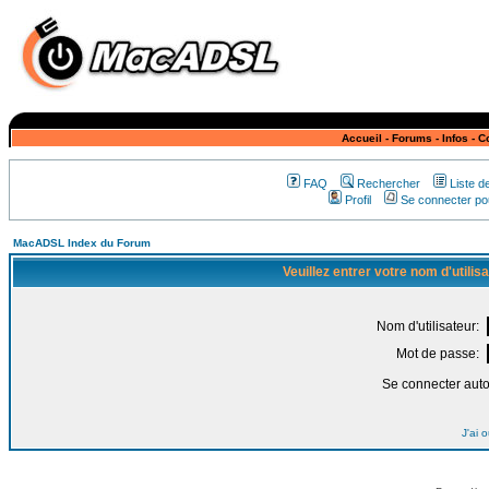
Accueil
-
Forums
-
Infos
-
C
FAQ
Rechercher
Liste 
Profil
Se connecter pou
MacADSL Index du Forum
Veuillez entrer votre nom d'utili
Nom d'utilisateur:
Mot de passe:
Se connecter aut
J'ai 