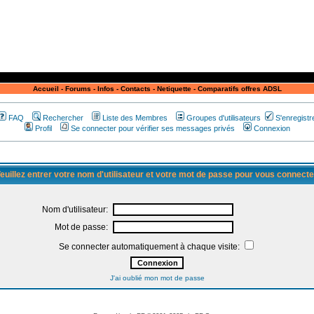
Accueil
-
Forums
-
Infos
-
Contacts
-
Netiquette
-
Comparatifs offres ADSL
FAQ
Rechercher
Liste des Membres
Groupes d'utilisateurs
S'enregistr
Profil
Se connecter pour vérifier ses messages privés
Connexion
euillez entrer votre nom d'utilisateur et votre mot de passe pour vous connecte
Nom d'utilisateur:
Mot de passe:
Se connecter automatiquement à chaque visite:
J'ai oublié mon mot de passe