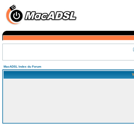
MacADSL Index du Forum
V