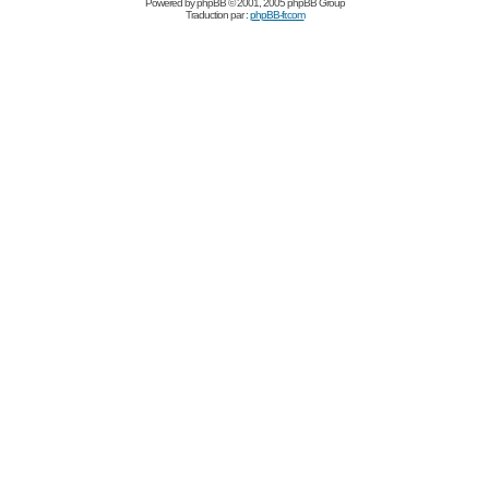
Powered by
phpBB
© 2001, 2005 phpBB Group
Traduction par :
phpBB-fr.com