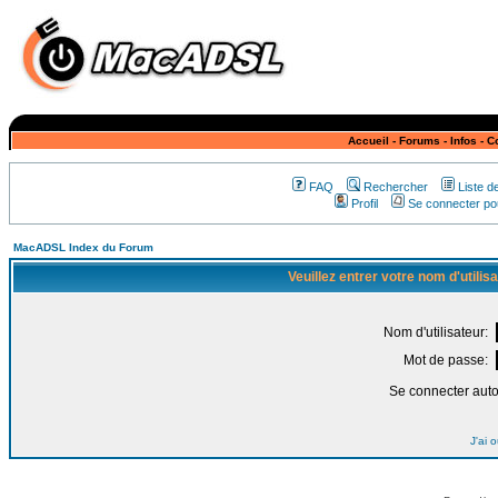
Accueil
-
Forums
-
Infos
-
C
FAQ
Rechercher
Liste 
Profil
Se connecter pou
MacADSL Index du Forum
Veuillez entrer votre nom d'utili
Nom d'utilisateur:
Mot de passe:
Se connecter aut
J'ai 