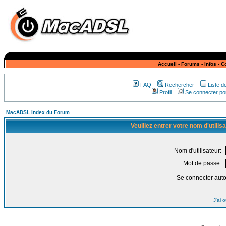
Accueil
-
Forums
-
Infos
-
C
FAQ
Rechercher
Liste 
Profil
Se connecter pou
MacADSL Index du Forum
Veuillez entrer votre nom d'utili
Nom d'utilisateur:
Mot de passe:
Se connecter aut
J'ai 