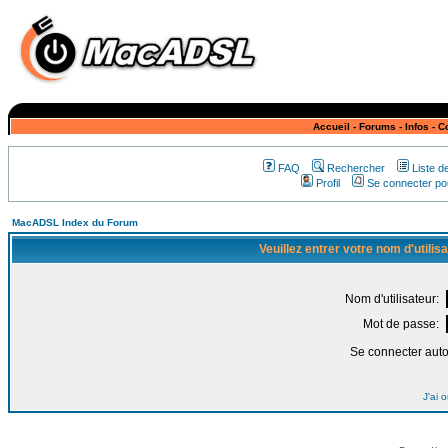
Accueil
-
Forums
-
Infos
-
C
FAQ
Rechercher
Liste 
Profil
Se connecter pou
MacADSL Index du Forum
Veuillez entrer votre nom d'utili
Nom d'utilisateur:
Mot de passe:
Se connecter aut
J'ai 