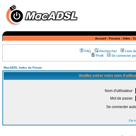
Accueil
-
Forums
-
Infos
-
C
FAQ
Rechercher
Liste 
Profil
Se connecter pou
MacADSL Index du Forum
Veuillez entrer votre nom d'utili
Nom d'utilisateur:
Mot de passe:
Se connecter aut
J'ai 