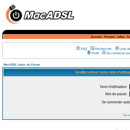
Accueil
-
Forums
-
Infos
-
C
FAQ
Rechercher
Liste 
Profil
Se connecter pou
MacADSL Index du Forum
Veuillez entrer votre nom d'utili
Nom d'utilisateur:
Mot de passe:
Se connecter aut
J'ai 