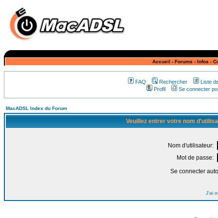
Accueil
-
Forums
-
Infos
-
C
FAQ
Rechercher
Liste 
Profil
Se connecter pou
MacADSL Index du Forum
Veuillez entrer votre nom d'utili
Nom d'utilisateur:
Mot de passe:
Se connecter aut
J'ai 