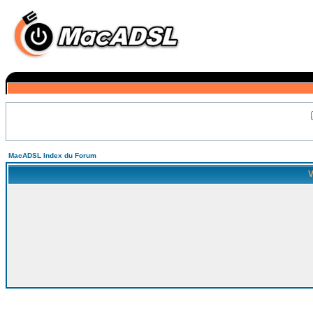
MacADSL Index du Forum
V