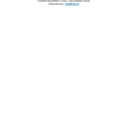
Powered by
phpBB
© 2001, 2005 phpBB Group
Traduction par :
phpBB-fr.com