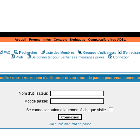
Accueil
-
Forums
-
Infos
-
Contacts
-
Netiquette
-
Comparatifs offres ADSL
FAQ
Rechercher
Liste des Membres
Groupes d'utilisateurs
S'enregistr
Profil
Se connecter pour vérifier ses messages privés
Connexion
euillez entrer votre nom d'utilisateur et votre mot de passe pour vous connecte
Nom d'utilisateur:
Mot de passe:
Se connecter automatiquement à chaque visite:
J'ai oublié mon mot de passe