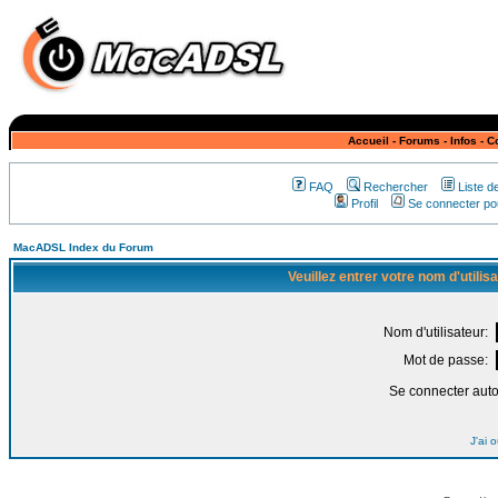
Accueil
-
Forums
-
Infos
-
C
FAQ
Rechercher
Liste 
Profil
Se connecter pou
MacADSL Index du Forum
Veuillez entrer votre nom d'utili
Nom d'utilisateur:
Mot de passe:
Se connecter aut
J'ai 