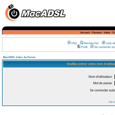
Accueil
-
Forums
-
Infos
-
C
FAQ
Rechercher
Liste 
Profil
Se connecter pou
MacADSL Index du Forum
Veuillez entrer votre nom d'utili
Nom d'utilisateur:
Mot de passe:
Se connecter aut
J'ai 