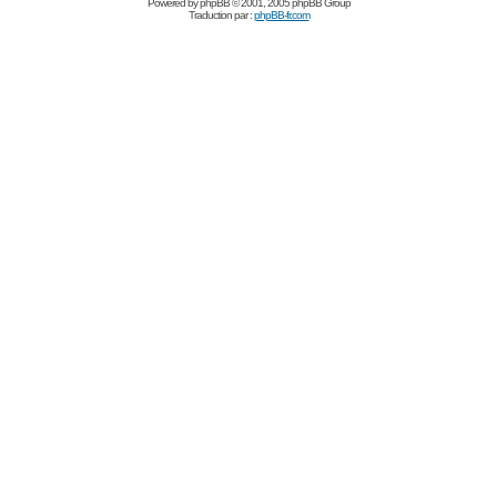
Powered by
phpBB
© 2001, 2005 phpBB Group
Traduction par :
phpBB-fr.com