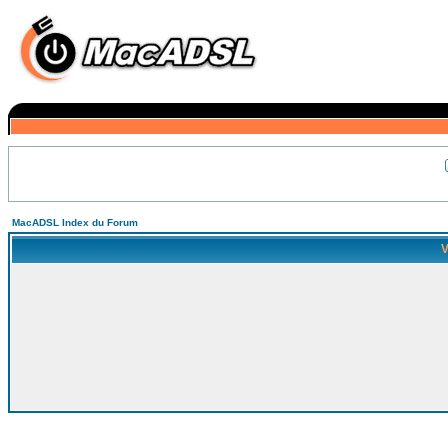
MacADSL Index du Forum
V