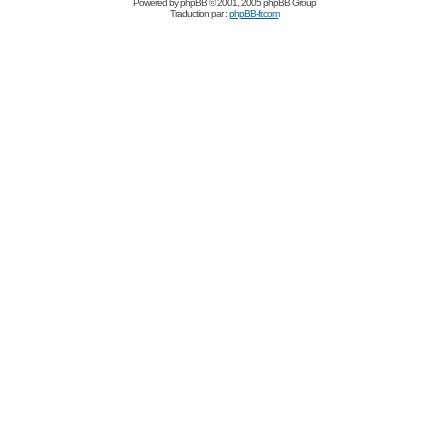
Powered by
phpBB
© 2001, 2005 phpBB Group
Traduction par :
phpBB-fr.com