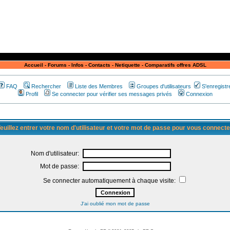
Accueil
-
Forums
-
Infos
-
Contacts
-
Netiquette
-
Comparatifs offres ADSL
FAQ
Rechercher
Liste des Membres
Groupes d'utilisateurs
S'enregistr
Profil
Se connecter pour vérifier ses messages privés
Connexion
euillez entrer votre nom d'utilisateur et votre mot de passe pour vous connecte
Nom d'utilisateur:
Mot de passe:
Se connecter automatiquement à chaque visite:
J'ai oublié mon mot de passe