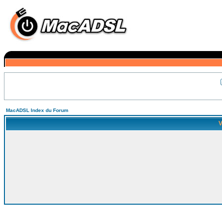
MacADSL Index du Forum
V