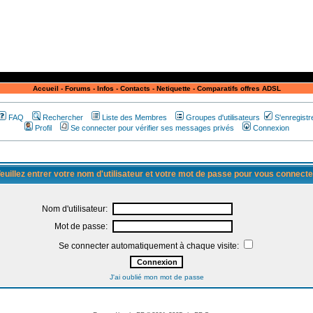
Accueil
-
Forums
-
Infos
-
Contacts
-
Netiquette
-
Comparatifs offres ADSL
FAQ
Rechercher
Liste des Membres
Groupes d'utilisateurs
S'enregistr
Profil
Se connecter pour vérifier ses messages privés
Connexion
euillez entrer votre nom d'utilisateur et votre mot de passe pour vous connecte
Nom d'utilisateur:
Mot de passe:
Se connecter automatiquement à chaque visite:
J'ai oublié mon mot de passe