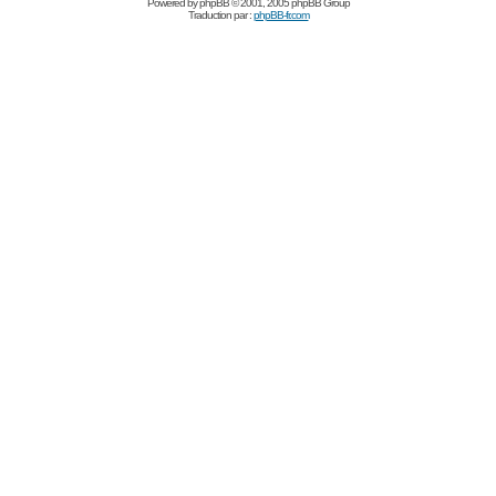
Powered by
phpBB
© 2001, 2005 phpBB Group
Traduction par :
phpBB-fr.com