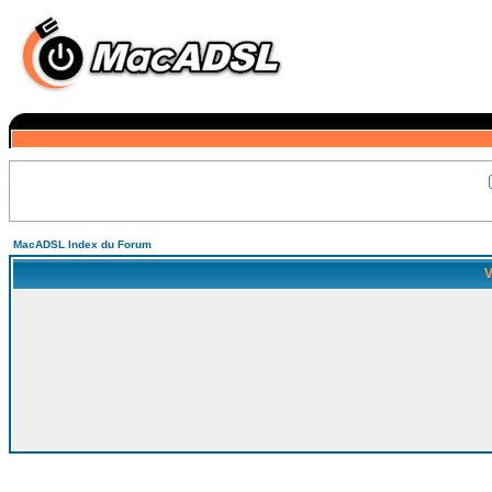
MacADSL Index du Forum
V