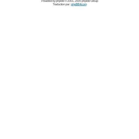
Powered by
phpBB
© 2001, 2005 phpBB Group
Traduction par :
phpBB-fr.com