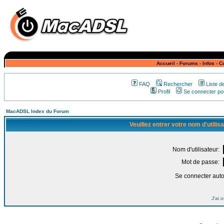
Accueil
-
Forums
-
Infos
-
C
FAQ
Rechercher
Liste 
Profil
Se connecter pou
MacADSL Index du Forum
Veuillez entrer votre nom d'utili
Nom d'utilisateur:
Mot de passe:
Se connecter aut
J'ai 