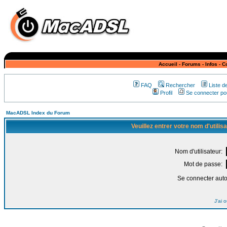
Accueil
-
Forums
-
Infos
-
C
FAQ
Rechercher
Liste 
Profil
Se connecter pou
MacADSL Index du Forum
Veuillez entrer votre nom d'utili
Nom d'utilisateur:
Mot de passe:
Se connecter aut
J'ai 