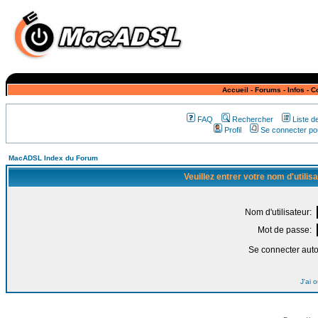
Accueil
-
Forums
-
Infos
-
C
FAQ
Rechercher
Liste 
Profil
Se connecter pou
MacADSL Index du Forum
Veuillez entrer votre nom d'utili
Nom d'utilisateur:
Mot de passe:
Se connecter aut
J'ai 