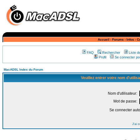
Accueil
-
Forums
-
Infos
-
C
FAQ
Rechercher
Liste 
Profil
Se connecter pou
MacADSL Index du Forum
Veuillez entrer votre nom d'utili
Nom d'utilisateur:
Mot de passe:
Se connecter aut
J'ai 