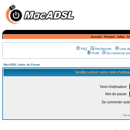
Accueil
-
Forums
-
Infos
-
C
FAQ
Rechercher
Liste 
Profil
Se connecter pou
MacADSL Index du Forum
Veuillez entrer votre nom d'utili
Nom d'utilisateur:
Mot de passe:
Se connecter aut
J'ai 