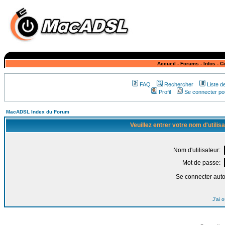
Accueil
-
Forums
-
Infos
-
C
FAQ
Rechercher
Liste 
Profil
Se connecter pou
MacADSL Index du Forum
Veuillez entrer votre nom d'utili
Nom d'utilisateur:
Mot de passe:
Se connecter aut
J'ai 