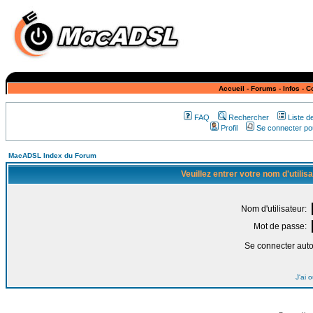
Accueil
-
Forums
-
Infos
-
C
FAQ
Rechercher
Liste 
Profil
Se connecter pou
MacADSL Index du Forum
Veuillez entrer votre nom d'utili
Nom d'utilisateur:
Mot de passe:
Se connecter aut
J'ai 