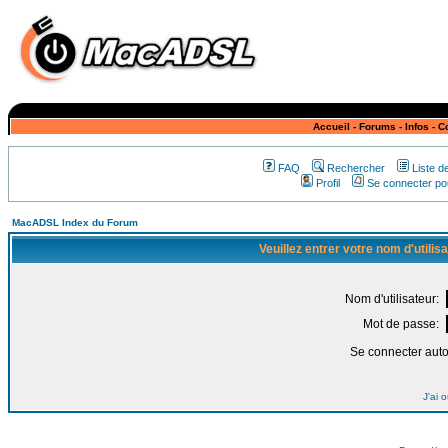
Accueil
-
Forums
-
Infos
-
C
FAQ
Rechercher
Liste 
Profil
Se connecter pou
MacADSL Index du Forum
Veuillez entrer votre nom d'utili
Nom d'utilisateur:
Mot de passe:
Se connecter aut
J'ai 