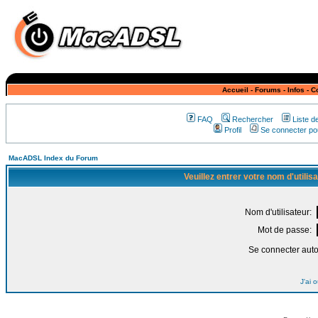
Accueil
-
Forums
-
Infos
-
C
FAQ
Rechercher
Liste 
Profil
Se connecter pou
MacADSL Index du Forum
Veuillez entrer votre nom d'utili
Nom d'utilisateur:
Mot de passe:
Se connecter aut
J'ai 