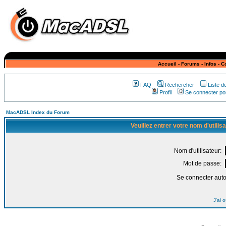
Accueil
-
Forums
-
Infos
-
C
FAQ
Rechercher
Liste 
Profil
Se connecter pou
MacADSL Index du Forum
Veuillez entrer votre nom d'utili
Nom d'utilisateur:
Mot de passe:
Se connecter aut
J'ai 