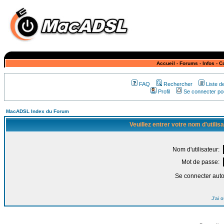
Accueil
-
Forums
-
Infos
-
C
FAQ
Rechercher
Liste 
Profil
Se connecter pou
MacADSL Index du Forum
Veuillez entrer votre nom d'utili
Nom d'utilisateur:
Mot de passe:
Se connecter aut
J'ai 