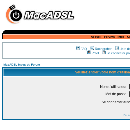
Accueil
-
Forums
-
Infos
-
C
FAQ
Rechercher
Liste 
Profil
Se connecter pou
MacADSL Index du Forum
Veuillez entrer votre nom d'utili
Nom d'utilisateur:
Mot de passe:
Se connecter aut
J'ai 