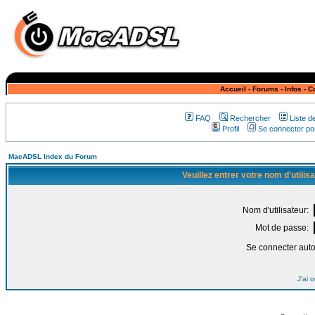
Accueil
-
Forums
-
Infos
-
C
FAQ
Rechercher
Liste 
Profil
Se connecter pou
MacADSL Index du Forum
Veuillez entrer votre nom d'utili
Nom d'utilisateur:
Mot de passe:
Se connecter aut
J'ai 