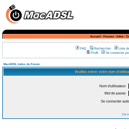
Accueil
-
Forums
-
Infos
-
C
FAQ
Rechercher
Liste 
Profil
Se connecter pou
MacADSL Index du Forum
Veuillez entrer votre nom d'utili
Nom d'utilisateur:
Mot de passe:
Se connecter aut
J'ai 