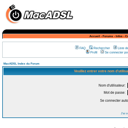
Accueil
-
Forums
-
Infos
-
C
FAQ
Rechercher
Liste 
Profil
Se connecter pou
MacADSL Index du Forum
Veuillez entrer votre nom d'utili
Nom d'utilisateur:
Mot de passe:
Se connecter aut
J'ai 