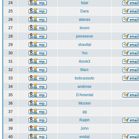
24
tojar
25
Dara
26
atanas
27
bruno
28
piereeeve
29
shavital
30
Yoc
31
ibook3
32
Marc
33
bobcassuto
34
androse
35
D'Amental
36
Mocker
37
gg
38
Ralph
39
John
40
evidal