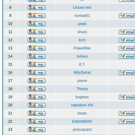
8
Lézard vert
9
nomad01
10
pepit
11
slouis
12
kcin
13
PowerMac
14
julious
15
E.T.
16
BillyZeKat
17
pierre
18
Thierry
19
bugmac
20
napoleon XIV
21
blues
22
Eddie98000
23
pmocquard