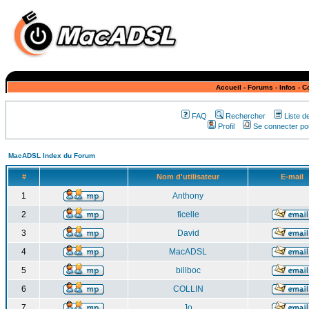
Accueil
-
Forums
-
Infos
-
C
FAQ
Rechercher
Liste 
Profil
Se connecter pou
MacADSL Index du Forum
#
Nom d'utilisateur
E-mail
1
Anthony
2
ficelle
3
David
4
MacADSL
5
billboc
6
COLLIN
7
Jo