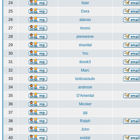
24
tojar
25
Dara
26
atanas
27
bruno
28
piereeeve
29
shavital
30
Yoc
31
ibook3
32
Marc
33
bobcassuto
34
androse
35
D'Amental
36
Mocker
37
gg
38
Ralph
39
John
40
evidal