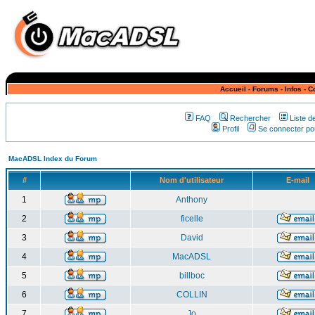
Accueil
-
Forums
-
Infos
-
C
FAQ
Rechercher
Liste 
Profil
Se connecter pou
MacADSL Index du Forum
#
Nom d'utilisateur
E-mail
1
Anthony
2
ficelle
3
David
4
MacADSL
5
billboc
6
COLLIN
7
Jo