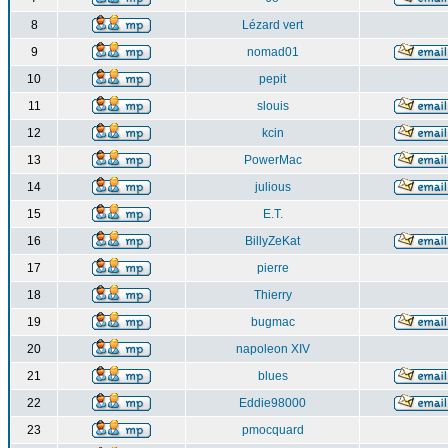
8
Lézard vert
9
nomad01
10
pepit
11
slouis
12
kcin
13
PowerMac
14
julious
15
E.T.
16
BillyZeKat
17
pierre
18
Thierry
19
bugmac
20
napoleon XIV
21
blues
22
Eddie98000
23
pmocquard