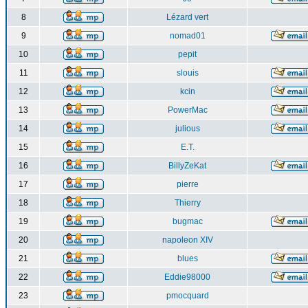
8
Lézard vert
9
nomad01
10
pepit
11
slouis
12
kcin
13
PowerMac
14
julious
15
E.T.
16
BillyZeKat
17
pierre
18
Thierry
19
bugmac
20
napoleon XIV
21
blues
22
Eddie98000
23
pmocquard