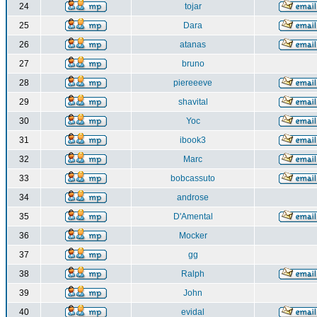
24
tojar
25
Dara
26
atanas
27
bruno
28
piereeeve
29
shavital
30
Yoc
31
ibook3
32
Marc
33
bobcassuto
34
androse
35
D'Amental
36
Mocker
37
gg
38
Ralph
39
John
40
evidal