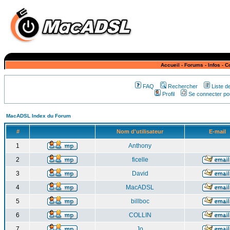
Accueil
-
Forums
-
Infos
-
C
FAQ
Rechercher
Liste 
Profil
Se connecter pou
MacADSL Index du Forum
#
Nom d'utilisateur
E-mail
1
Anthony
2
ficelle
3
David
4
MacADSL
5
billboc
6
COLLIN
7
Jo