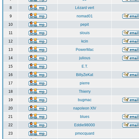
8
Lézard vert
9
nomad01
10
pepit
11
slouis
12
kcin
13
PowerMac
14
julious
15
E.T.
16
BillyZeKat
17
pierre
18
Thierry
19
bugmac
20
napoleon XIV
21
blues
22
Eddie98000
23
pmocquard