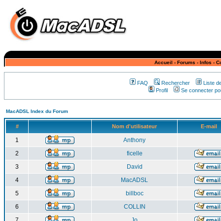
Accueil
-
Forums
-
Infos
-
C
FAQ
Rechercher
Liste 
Profil
Se connecter pou
MacADSL Index du Forum
#
Nom d'utilisateur
E-mail
1
Anthony
2
ficelle
3
David
4
MacADSL
5
billboc
6
COLLIN
7
Jo