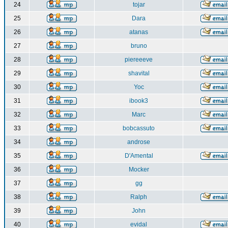
24
tojar
25
Dara
26
atanas
27
bruno
28
piereeeve
29
shavital
30
Yoc
31
ibook3
32
Marc
33
bobcassuto
34
androse
35
D'Amental
36
Mocker
37
gg
38
Ralph
39
John
40
evidal