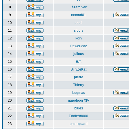
8
Lézard vert
9
nomad01
10
pepit
11
slouis
12
kcin
13
PowerMac
14
julious
15
E.T.
16
BillyZeKat
17
pierre
18
Thierry
19
bugmac
20
napoleon XIV
21
blues
22
Eddie98000
23
pmocquard