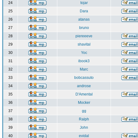
24
tojar
25
Dara
26
atanas
27
bruno
28
piereeeve
29
shavital
30
Yoc
31
ibook3
32
Marc
33
bobcassuto
34
androse
35
D'Amental
36
Mocker
37
gg
38
Ralph
39
John
40
evidal