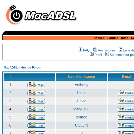
Accueil
-
Forums
-
Infos
-
C
FAQ
Rechercher
Liste 
Profil
Se connecter pou
MacADSL Index du Forum
#
Nom d'utilisateur
E-mail
1
Anthony
2
ficelle
3
David
4
MacADSL
5
billboc
6
COLLIN
7
Jo