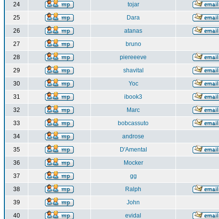
24
tojar
25
Dara
26
atanas
27
bruno
28
piereeeve
29
shavital
30
Yoc
31
ibook3
32
Marc
33
bobcassuto
34
androse
35
D'Amental
36
Mocker
37
gg
38
Ralph
39
John
40
evidal