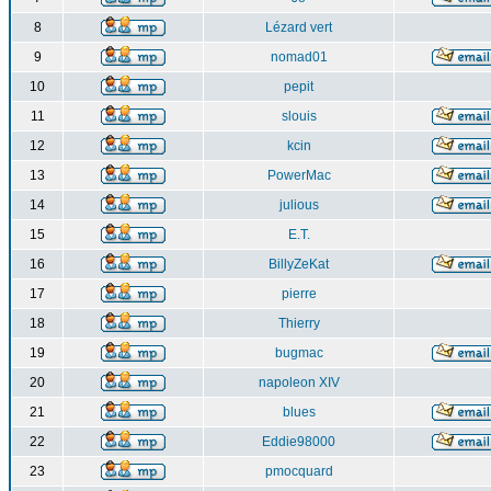
8
Lézard vert
9
nomad01
10
pepit
11
slouis
12
kcin
13
PowerMac
14
julious
15
E.T.
16
BillyZeKat
17
pierre
18
Thierry
19
bugmac
20
napoleon XIV
21
blues
22
Eddie98000
23
pmocquard