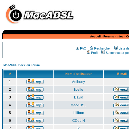
Accueil
-
Forums
-
Infos
-
C
FAQ
Rechercher
Liste 
Profil
Se connecter pou
MacADSL Index du Forum
#
Nom d'utilisateur
E-mail
1
Anthony
2
ficelle
3
David
4
MacADSL
5
billboc
6
COLLIN
7
Jo