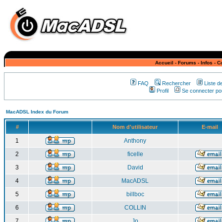
Accueil
-
Forums
-
Infos
-
C
FAQ
Rechercher
Liste 
Profil
Se connecter pou
MacADSL Index du Forum
#
Nom d'utilisateur
E-mail
1
Anthony
2
ficelle
3
David
4
MacADSL
5
billboc
6
COLLIN
7
Jo