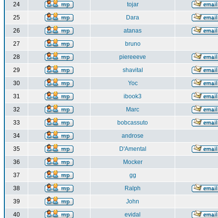
24
tojar
25
Dara
26
atanas
27
bruno
28
piereeeve
29
shavital
30
Yoc
31
ibook3
32
Marc
33
bobcassuto
34
androse
35
D'Amental
36
Mocker
37
gg
38
Ralph
39
John
40
evidal