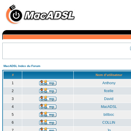
MacADSL Index du Forum
#
Nom d'utilisateur
1
Anthony
2
ficelle
3
David
4
MacADSL
5
billboc
6
COLLIN
7
Jo