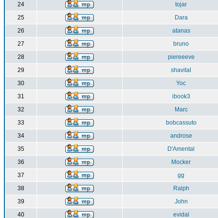
24
tojar
25
Dara
26
atanas
27
bruno
28
piereeeve
29
shavital
30
Yoc
31
ibook3
32
Marc
33
bobcassuto
34
androse
35
D'Amental
36
Mocker
37
gg
38
Ralph
39
John
40
evidal