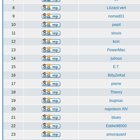
8
Lézard vert
9
nomad01
10
pepit
11
slouis
12
kcin
13
PowerMac
14
julious
15
E.T.
16
BillyZeKat
17
pierre
18
Thierry
19
bugmac
20
napoleon XIV
21
blues
22
Eddie98000
23
pmocquard