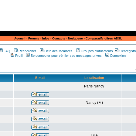
Accueil
-
Forums
-
Infos
-
Contacts
-
Netiquette
-
Comparatifs offres ADSL
FAQ
Rechercher
Liste des Membres
Groupes d'utilisateurs
S'enregistr
Profil
Se connecter pour vérifier ses messages privés
Connexion
E-mail
Localisation
Paris Nancy
Nancy (Fr)
Lille