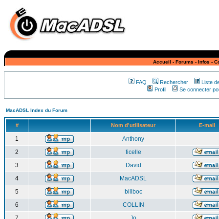
Accueil
-
Forums
-
Infos
-
C
FAQ
Rechercher
Liste 
Profil
Se connecter pou
MacADSL Index du Forum
#
Nom d'utilisateur
E-mail
1
Anthony
2
ficelle
3
David
4
MacADSL
5
billboc
6
COLLIN
7
Jo