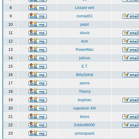
8
Lézard vert
9
nomad01
10
pepit
11
slouis
12
kcin
13
PowerMac
14
julious
15
E.T.
16
BillyZeKat
17
pierre
18
Thierry
19
bugmac
20
napoleon XIV
21
blues
22
Eddie98000
23
pmocquard