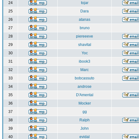
24
tojar
25
Dara
26
atanas
27
bruno
28
piereeeve
29
shavital
30
Yoc
31
ibook3
32
Marc
33
bobcassuto
34
androse
35
D'Amental
36
Mocker
37
gg
38
Ralph
39
John
40
evidal