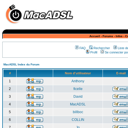
Accueil
-
Forums
-
Infos
-
C
FAQ
Rechercher
Liste 
Profil
Se connecter pou
MacADSL Index du Forum
#
Nom d'utilisateur
E-mail
1
Anthony
2
ficelle
3
David
4
MacADSL
5
billboc
6
COLLIN
7
Jo