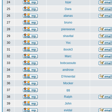
24
tojar
25
Dara
26
atanas
27
bruno
28
piereeeve
29
shavital
30
Yoc
31
ibook3
32
Marc
33
bobcassuto
34
androse
35
D'Amental
36
Mocker
37
gg
38
Ralph
39
John
40
evidal