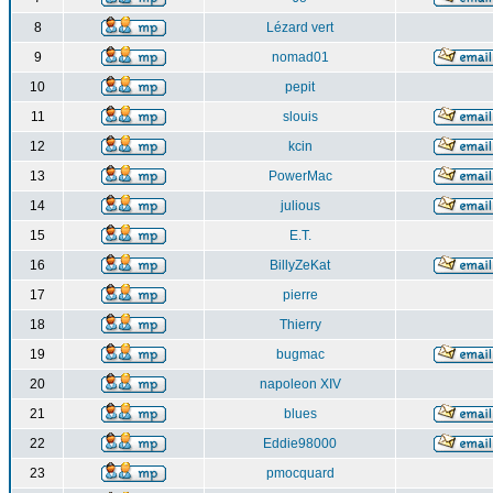
8
Lézard vert
9
nomad01
10
pepit
11
slouis
12
kcin
13
PowerMac
14
julious
15
E.T.
16
BillyZeKat
17
pierre
18
Thierry
19
bugmac
20
napoleon XIV
21
blues
22
Eddie98000
23
pmocquard