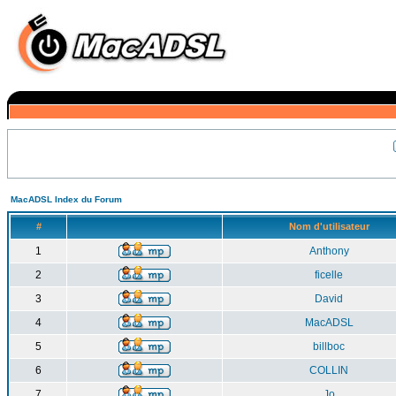
MacADSL Index du Forum
#
Nom d'utilisateur
1
Anthony
2
ficelle
3
David
4
MacADSL
5
billboc
6
COLLIN
7
Jo