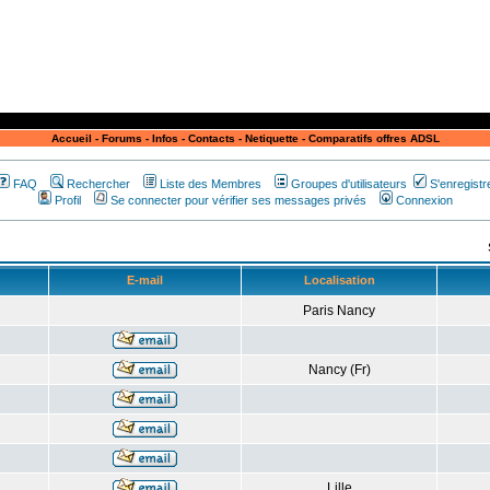
Accueil
-
Forums
-
Infos
-
Contacts
-
Netiquette
-
Comparatifs offres ADSL
FAQ
Rechercher
Liste des Membres
Groupes d'utilisateurs
S'enregistr
Profil
Se connecter pour vérifier ses messages privés
Connexion
E-mail
Localisation
Paris Nancy
Nancy (Fr)
Lille