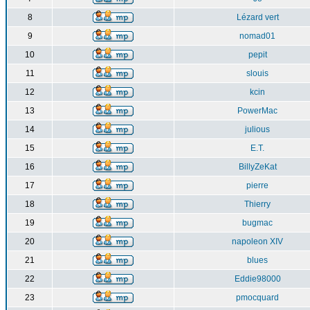
8
Lézard vert
9
nomad01
10
pepit
11
slouis
12
kcin
13
PowerMac
14
julious
15
E.T.
16
BillyZeKat
17
pierre
18
Thierry
19
bugmac
20
napoleon XIV
21
blues
22
Eddie98000
23
pmocquard