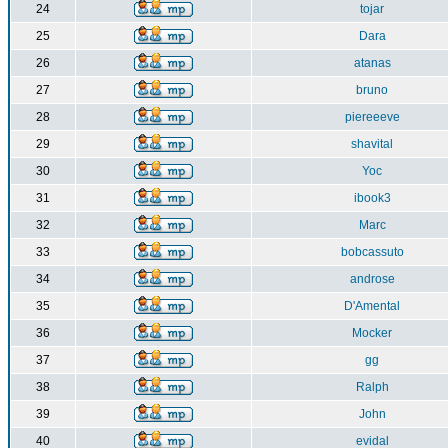
24
tojar
25
Dara
26
atanas
27
bruno
28
piereeeve
29
shavital
30
Yoc
31
ibook3
32
Marc
33
bobcassuto
34
androse
35
D'Amental
36
Mocker
37
gg
38
Ralph
39
John
40
evidal