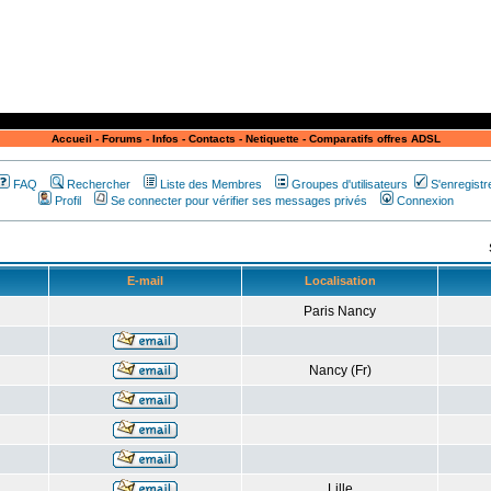
Accueil
-
Forums
-
Infos
-
Contacts
-
Netiquette
-
Comparatifs offres ADSL
FAQ
Rechercher
Liste des Membres
Groupes d'utilisateurs
S'enregistr
Profil
Se connecter pour vérifier ses messages privés
Connexion
E-mail
Localisation
Paris Nancy
Nancy (Fr)
Lille