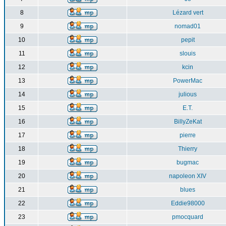
8
Lézard vert
9
nomad01
10
pepit
11
slouis
12
kcin
13
PowerMac
14
julious
15
E.T.
16
BillyZeKat
17
pierre
18
Thierry
19
bugmac
20
napoleon XIV
21
blues
22
Eddie98000
23
pmocquard