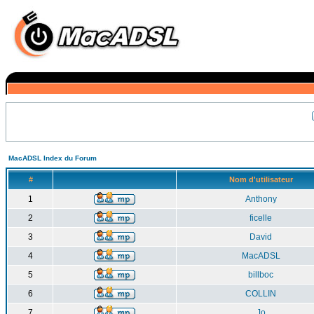
MacADSL Index du Forum
#
Nom d'utilisateur
1
Anthony
2
ficelle
3
David
4
MacADSL
5
billboc
6
COLLIN
7
Jo