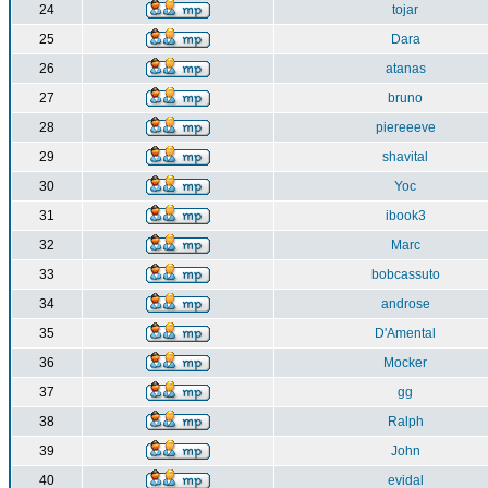
24
tojar
25
Dara
26
atanas
27
bruno
28
piereeeve
29
shavital
30
Yoc
31
ibook3
32
Marc
33
bobcassuto
34
androse
35
D'Amental
36
Mocker
37
gg
38
Ralph
39
John
40
evidal