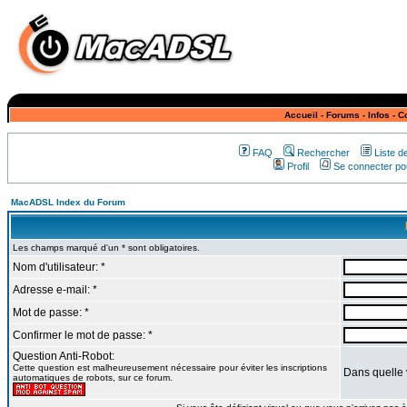
Accueil
-
Forums
-
Infos
-
C
FAQ
Rechercher
Liste 
Profil
Se connecter pou
MacADSL Index du Forum
Les champs marqué d'un * sont obligatoires.
Nom d'utilisateur: *
Adresse e-mail: *
Mot de passe: *
Confirmer le mot de passe: *
Question Anti-Robot:
Cette question est malheureusement nécessaire pour éviter les inscriptions
Dans quelle 
automatiques de robots, sur ce forum.