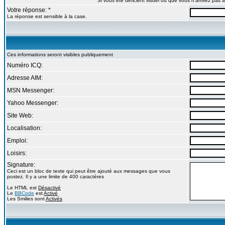
Si vous ête déficient visuel ou que vous n'arrivez pas
Votre réponse: *
La réponse est sensible à la case.
Ces informations seront visibles publiquement
Numéro ICQ:
Adresse AIM:
MSN Messenger:
Yahoo Messenger:
Site Web:
Localisation:
Emploi:
Loisirs:
Signature:
Ceci est un bloc de texte qui peut être ajouté aux messages que vous
postez. Il y a une limite de 400 caractères
Le HTML est
Désactivé
Le
BBCode
est
Activé
Les Smilies sont
Activés